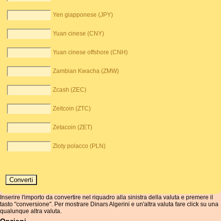
Yen giapponese (JPY)
Yuan cinese (CNY)
Yuan cinese offshore (CNH)
Zambian Kwacha (ZMW)
Zcash (ZEC)
Zeitcoin (ZTC)
Zetacoin (ZET)
Zloty polacco (PLN)
Inserire l'importo da convertire nel riquadro alla sinistra della valuta e premere il
tasto "conversione". Per mostrare Dinars Algerini e un'altra valuta fare click su una
qualunque altra valuta.