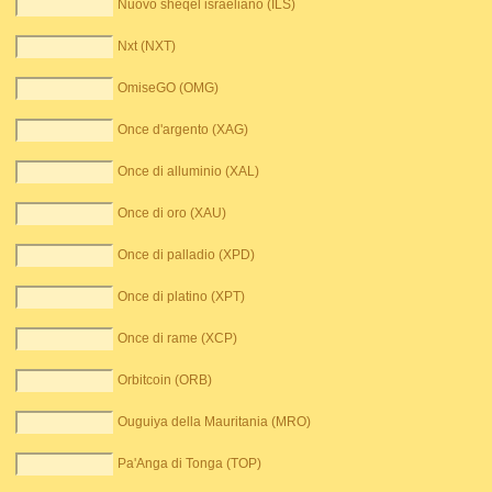
Nuovo sheqel israeliano (ILS)
Nxt (NXT)
OmiseGO (OMG)
Once d'argento (XAG)
Once di alluminio (XAL)
Once di oro (XAU)
Once di palladio (XPD)
Once di platino (XPT)
Once di rame (XCP)
Orbitcoin (ORB)
Ouguiya della Mauritania (MRO)
Pa'Anga di Tonga (TOP)