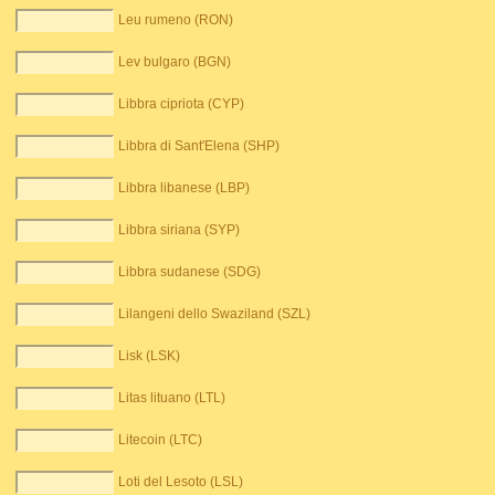
Leu rumeno (RON)
Lev bulgaro (BGN)
Libbra cipriota (CYP)
Libbra di Sant'Elena (SHP)
Libbra libanese (LBP)
Libbra siriana (SYP)
Libbra sudanese (SDG)
Lilangeni dello Swaziland (SZL)
Lisk (LSK)
Litas lituano (LTL)
Litecoin (LTC)
Loti del Lesoto (LSL)