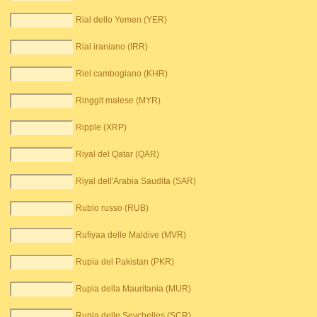
Rial dello Yemen (YER)
Rial iraniano (IRR)
Riel cambogiano (KHR)
Ringgit malese (MYR)
Ripple (XRP)
Riyal del Qatar (QAR)
Riyal dell'Arabia Saudita (SAR)
Rublo russo (RUB)
Rufiyaa delle Maldive (MVR)
Rupia del Pakistan (PKR)
Rupia della Mauritania (MUR)
Rupia delle Seychelles (SCR)