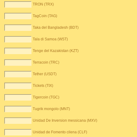
TRON (TRX)
TagCoin (TAG)
Taka del Bangladesh (BDT)
Tala di Samoa (WST)
Tenge del Kazakistan (KZT)
Terracoin (TRC)
Tether (USDT)
Tickets (TIX)
Tigercoin (TGC)
Tugrik mongolo (MNT)
Unidad De Inversion messicana (MXV)
Unidad de Fomento cilena (CLF)