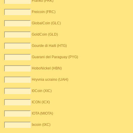
Franko (FRK)
Freicoin (FRC)
GlobalCoin (GLC)
GoldCoin (GLD)
Gourde di Haiti (HTG)
Guarani del Paraguay (PYG)
HoboNickel (HBN)
Hryvnia ucraino (UAH)
I0Coin (XIC)
ICON (ICX)
IOTA (MIOTA)
Ixcoin (IXC)