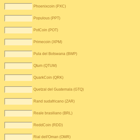
Phoenixcoin (PXC)
Populous (PPT)
PotCoin (POT)
Primecoin (XPM)
Pula del Botswana (BWP)
Qtum (QTUM)
QuarkCoin (QRK)
Quetzal del Guatemala (GTQ)
Rand sudafricano (ZAR)
Reale brasiliano (BRL)
ReddCoin (RDD)
Rial dell'Oman (OMR)