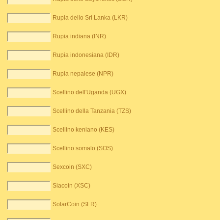
Rupia dello Sri Lanka (LKR)
Rupia indiana (INR)
Rupia indonesiana (IDR)
Rupia nepalese (NPR)
Scellino dell'Uganda (UGX)
Scellino della Tanzania (TZS)
Scellino keniano (KES)
Scellino somalo (SOS)
Sexcoin (SXC)
Siacoin (XSC)
SolarCoin (SLR)