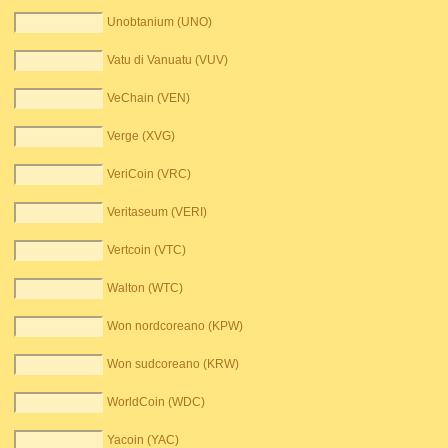
Unobtanium (UNO)
Vatu di Vanuatu (VUV)
VeChain (VEN)
Verge (XVG)
VeriCoin (VRC)
Veritaseum (VERI)
Vertcoin (VTC)
Walton (WTC)
Won nordcoreano (KPW)
Won sudcoreano (KRW)
WorldCoin (WDC)
Yacoin (YAC)