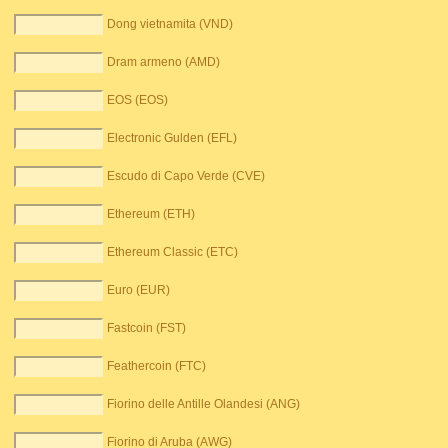
Dong vietnamita (VND)
Dram armeno (AMD)
EOS (EOS)
Electronic Gulden (EFL)
Escudo di Capo Verde (CVE)
Ethereum (ETH)
Ethereum Classic (ETC)
Euro (EUR)
Fastcoin (FST)
Feathercoin (FTC)
Fiorino delle Antille Olandesi (ANG)
Fiorino di Aruba (AWG)