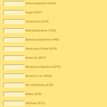
Ariary malgascio (MGA)
Augur (REP)
Auroracoin (AUR)
Baht thailandese (THB)
Balboa panamense (PAB)
Belarusian Ruble (BYN)
BetaCoin (BET)
Bhutanese Ngultrum (BTN)
Binance Coin (BNB)
Birr dell'Etiopia (ETB)
BitBar (BTB)
BitShare (BTS)