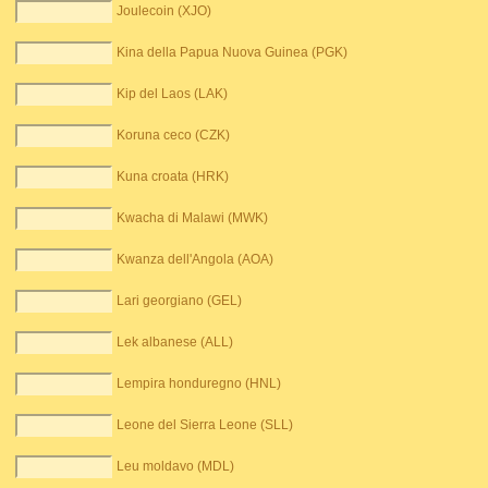
Joulecoin (XJO)
Kina della Papua Nuova Guinea (PGK)
Kip del Laos (LAK)
Koruna ceco (CZK)
Kuna croata (HRK)
Kwacha di Malawi (MWK)
Kwanza dell'Angola (AOA)
Lari georgiano (GEL)
Lek albanese (ALL)
Lempira honduregno (HNL)
Leone del Sierra Leone (SLL)
Leu moldavo (MDL)