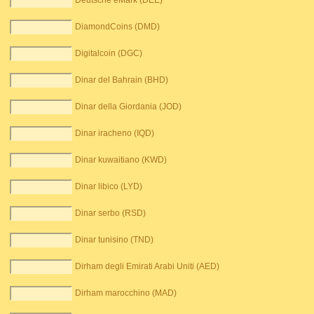
Deutsche eMark (DEE)
DiamondCoins (DMD)
Digitalcoin (DGC)
Dinar del Bahrain (BHD)
Dinar della Giordania (JOD)
Dinar iracheno (IQD)
Dinar kuwaitiano (KWD)
Dinar libico (LYD)
Dinar serbo (RSD)
Dinar tunisino (TND)
Dirham degli Emirati Arabi Uniti (AED)
Dirham marocchino (MAD)