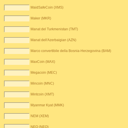
MaidSafeCoin (XMS)
Maker (MKR)
Manat del Turkmenistan (TMT)
Manat dell'Azerbaigian (AZN)
Marco convertibile della Bosnia-Herzegovina (BAM)
MaxCoin (MAX)
Megacoin (MEC)
Mincoin (MNC)
Mintcoin (XMT)
Myanmar Kyat (MMK)
NEM (XEM)
NEO (NEO)