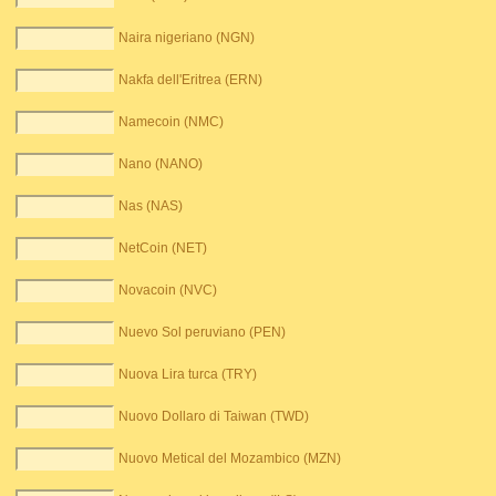
Naira nigeriano (NGN)
Nakfa dell'Eritrea (ERN)
Namecoin (NMC)
Nano (NANO)
Nas (NAS)
NetCoin (NET)
Novacoin (NVC)
Nuevo Sol peruviano (PEN)
Nuova Lira turca (TRY)
Nuovo Dollaro di Taiwan (TWD)
Nuovo Metical del Mozambico (MZN)