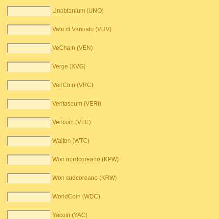
Unobtanium (UNO)
Vatu di Vanuatu (VUV)
VeChain (VEN)
Verge (XVG)
VeriCoin (VRC)
Veritaseum (VERI)
Vertcoin (VTC)
Walton (WTC)
Won nordcoreano (KPW)
Won sudcoreano (KRW)
WorldCoin (WDC)
Yacoin (YAC)