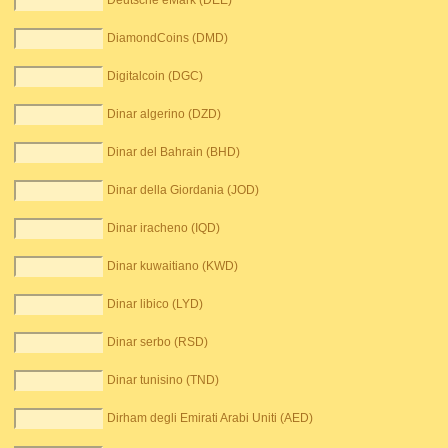
Deutsche eMark (DEE)
DiamondCoins (DMD)
Digitalcoin (DGC)
Dinar algerino (DZD)
Dinar del Bahrain (BHD)
Dinar della Giordania (JOD)
Dinar iracheno (IQD)
Dinar kuwaitiano (KWD)
Dinar libico (LYD)
Dinar serbo (RSD)
Dinar tunisino (TND)
Dirham degli Emirati Arabi Uniti (AED)