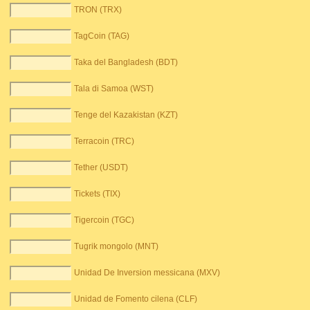
TRON (TRX)
TagCoin (TAG)
Taka del Bangladesh (BDT)
Tala di Samoa (WST)
Tenge del Kazakistan (KZT)
Terracoin (TRC)
Tether (USDT)
Tickets (TIX)
Tigercoin (TGC)
Tugrik mongolo (MNT)
Unidad De Inversion messicana (MXV)
Unidad de Fomento cilena (CLF)