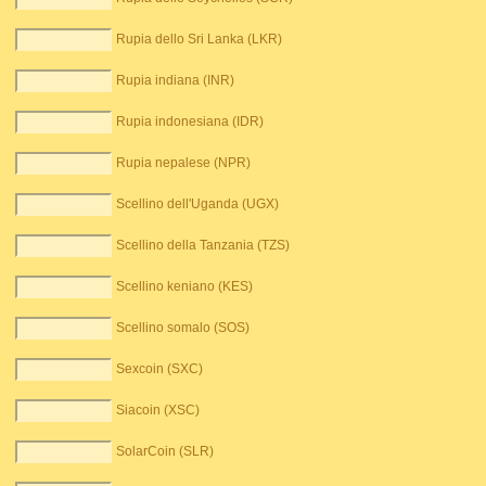
Rupia dello Sri Lanka (LKR)
Rupia indiana (INR)
Rupia indonesiana (IDR)
Rupia nepalese (NPR)
Scellino dell'Uganda (UGX)
Scellino della Tanzania (TZS)
Scellino keniano (KES)
Scellino somalo (SOS)
Sexcoin (SXC)
Siacoin (XSC)
SolarCoin (SLR)