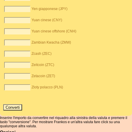
Yen giapponese (JPY)
Yuan cinese (CNY)
Yuan cinese offshore (CNH)
Zambian Kwacha (ZMW)
Zcash (ZEC)
Zeitcoin (ZTC)
Zetacoin (ZET)
Zloty polacco (PLN)
Inserire l'importo da convertire nel riquadro alla sinistra della valuta e premere il
tasto "conversione". Per mostrare Frankos e un'altra valuta fare click su una
qualunque altra valuta.