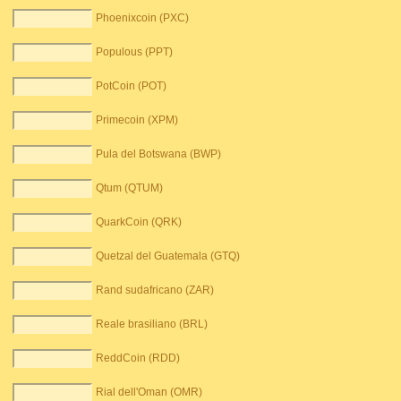
Phoenixcoin (PXC)
Populous (PPT)
PotCoin (POT)
Primecoin (XPM)
Pula del Botswana (BWP)
Qtum (QTUM)
QuarkCoin (QRK)
Quetzal del Guatemala (GTQ)
Rand sudafricano (ZAR)
Reale brasiliano (BRL)
ReddCoin (RDD)
Rial dell'Oman (OMR)