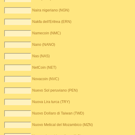
Naira nigeriano (NGN)
Nakfa dell'Eritrea (ERN)
Namecoin (NMC)
Nano (NANO)
Nas (NAS)
NetCoin (NET)
Novacoin (NVC)
Nuevo Sol peruviano (PEN)
Nuova Lira turca (TRY)
Nuovo Dollaro di Taiwan (TWD)
Nuovo Metical del Mozambico (MZN)