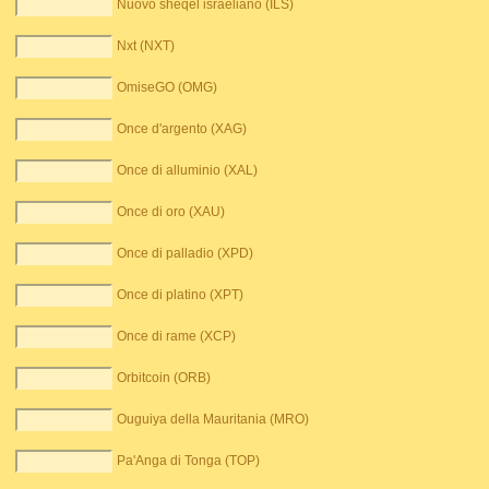
Nuovo sheqel israeliano (ILS)
Nxt (NXT)
OmiseGO (OMG)
Once d'argento (XAG)
Once di alluminio (XAL)
Once di oro (XAU)
Once di palladio (XPD)
Once di platino (XPT)
Once di rame (XCP)
Orbitcoin (ORB)
Ouguiya della Mauritania (MRO)
Pa'Anga di Tonga (TOP)