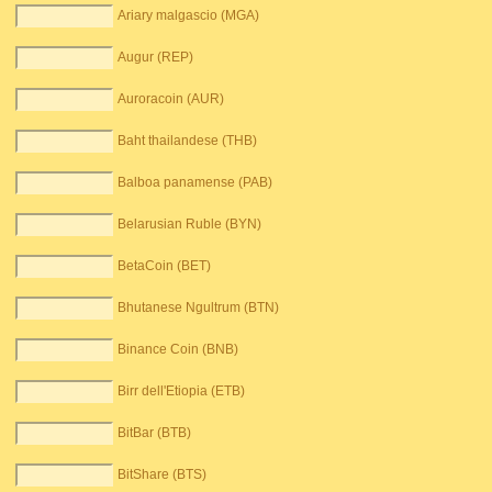
Ariary malgascio (MGA)
Augur (REP)
Auroracoin (AUR)
Baht thailandese (THB)
Balboa panamense (PAB)
Belarusian Ruble (BYN)
BetaCoin (BET)
Bhutanese Ngultrum (BTN)
Binance Coin (BNB)
Birr dell'Etiopia (ETB)
BitBar (BTB)
BitShare (BTS)