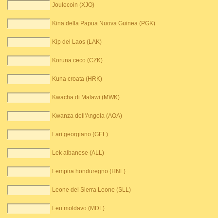
Joulecoin (XJO)
Kina della Papua Nuova Guinea (PGK)
Kip del Laos (LAK)
Koruna ceco (CZK)
Kuna croata (HRK)
Kwacha di Malawi (MWK)
Kwanza dell'Angola (AOA)
Lari georgiano (GEL)
Lek albanese (ALL)
Lempira honduregno (HNL)
Leone del Sierra Leone (SLL)
Leu moldavo (MDL)