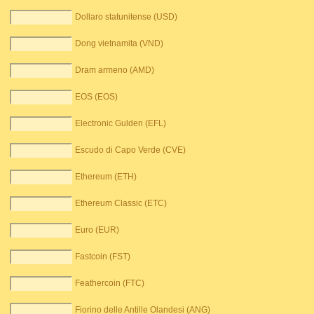
Dollaro statunitense (USD)
Dong vietnamita (VND)
Dram armeno (AMD)
EOS (EOS)
Electronic Gulden (EFL)
Escudo di Capo Verde (CVE)
Ethereum (ETH)
Ethereum Classic (ETC)
Euro (EUR)
Fastcoin (FST)
Feathercoin (FTC)
Fiorino delle Antille Olandesi (ANG)