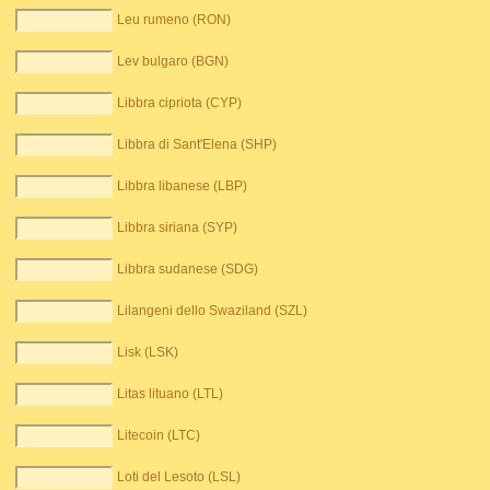
Leu rumeno (RON)
Lev bulgaro (BGN)
Libbra cipriota (CYP)
Libbra di Sant'Elena (SHP)
Libbra libanese (LBP)
Libbra siriana (SYP)
Libbra sudanese (SDG)
Lilangeni dello Swaziland (SZL)
Lisk (LSK)
Litas lituano (LTL)
Litecoin (LTC)
Loti del Lesoto (LSL)