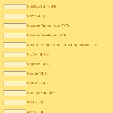
MaidSafeCoin (XMS)
Maker (MKR)
Manat del Turkmenistan (TMT)
Manat dell'Azerbaigian (AZN)
Marco convertibile della Bosnia-Herzegovina (BAM)
MaxCoin (MAX)
Megacoin (MEC)
Mincoin (MNC)
Mintcoin (XMT)
Myanmar Kyat (MMK)
NEM (XEM)
NEO (NEO)