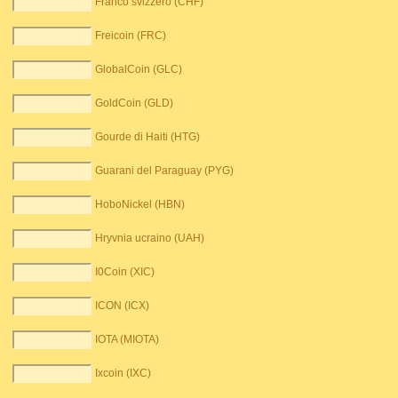
Franco svizzero (CHF)
Freicoin (FRC)
GlobalCoin (GLC)
GoldCoin (GLD)
Gourde di Haiti (HTG)
Guarani del Paraguay (PYG)
HoboNickel (HBN)
Hryvnia ucraino (UAH)
I0Coin (XIC)
ICON (ICX)
IOTA (MIOTA)
Ixcoin (IXC)