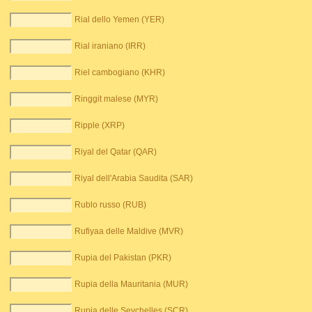
Rial dello Yemen (YER)
Rial iraniano (IRR)
Riel cambogiano (KHR)
Ringgit malese (MYR)
Ripple (XRP)
Riyal del Qatar (QAR)
Riyal dell'Arabia Saudita (SAR)
Rublo russo (RUB)
Rufiyaa delle Maldive (MVR)
Rupia del Pakistan (PKR)
Rupia della Mauritania (MUR)
Rupia delle Seychelles (SCR)