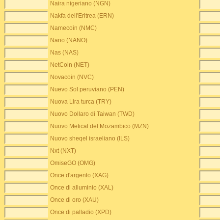
Naira nigeriano (NGN)
Nakfa dell'Eritrea (ERN)
Namecoin (NMC)
Nano (NANO)
Nas (NAS)
NetCoin (NET)
Novacoin (NVC)
Nuevo Sol peruviano (PEN)
Nuova Lira turca (TRY)
Nuovo Dollaro di Taiwan (TWD)
Nuovo Metical del Mozambico (MZN)
Nuovo sheqel israeliano (ILS)
Nxt (NXT)
OmiseGO (OMG)
Once d'argento (XAG)
Once di alluminio (XAL)
Once di oro (XAU)
Once di palladio (XPD)