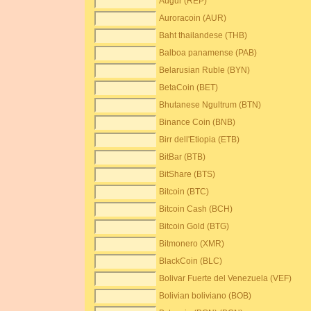
Augur (REP)
Auroracoin (AUR)
Baht thailandese (THB)
Balboa panamense (PAB)
Belarusian Ruble (BYN)
BetaCoin (BET)
Bhutanese Ngultrum (BTN)
Binance Coin (BNB)
Birr dell'Etiopia (ETB)
BitBar (BTB)
BitShare (BTS)
Bitcoin (BTC)
Bitcoin Cash (BCH)
Bitcoin Gold (BTG)
Bitmonero (XMR)
BlackCoin (BLC)
Bolivar Fuerte del Venezuela (VEF)
Bolivian boliviano (BOB)