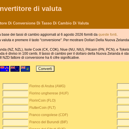
nvertitore di valuta
tore Di Conversione Di Tasso Di Cambio Di Valuta
a base dei tassi di cambio aggiornati al 6 agosto 2026 forniti da
queste fonti
.
lla valuta e premere il tasto "conversione". Per mostrare Dollari Della Nuova Zelanda 
anda (NZ, NZL), Isole Cook (CK, COK), Niue (NU, NIU), Pitcairn (PN, PCN), e Tokela
a è diviso in 100 cents. Il tasso di cambio per il dollaro della Nuova Zelanda è sta
l NZD fattore di conversione ha 6 cifre significative.
Fiorino di Aruba (AWG)
Fiorino ungherese (HUF)
FlorinCoin (FLO)
FlutterCoin (FLT)
Franco congolese (CDF)
Franco del Burundi (BIF)