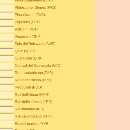
Peso uruguaiano (UYU)
Philosopher Stones (PHS)
Phoenixcoin (PXC)
Populous (PPT)
PotCoin (POT)
Primecoin (XPM)
Pula del Botswana (BWP)
Qtum (QTUM)
QuarkCoin (QRK)
Quetzal del Guatemala (GTQ)
Rand sudafricano (ZAR)
Reale brasiliano (BRL)
ReddCoin (RDD)
Rial dell'Oman (OMR)
Rial dello Yemen (YER)
Rial iraniano (IRR)
Riel cambogiano (KHR)
Ringgit malese (MYR)