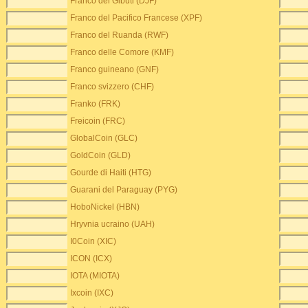
Franco del Gibuti (DJF)
Franco del Pacifico Francese (XPF)
Franco del Ruanda (RWF)
Franco delle Comore (KMF)
Franco guineano (GNF)
Franco svizzero (CHF)
Franko (FRK)
Freicoin (FRC)
GlobalCoin (GLC)
GoldCoin (GLD)
Gourde di Haiti (HTG)
Guarani del Paraguay (PYG)
HoboNickel (HBN)
Hryvnia ucraino (UAH)
I0Coin (XIC)
ICON (ICX)
IOTA (MIOTA)
Ixcoin (IXC)