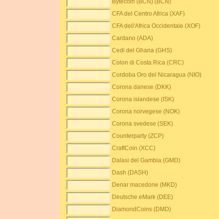
Bytecoin (BCN) (BCN)
CFA del Centro Africa (XAF)
CFA dell'Africa Occidentale (XOF)
Cardano (ADA)
Cedi del Ghana (GHS)
Colon di Costa Rica (CRC)
Cordoba Oro del Nicaragua (NIO)
Corona danese (DKK)
Corona islandese (ISK)
Corona norvegese (NOK)
Corona svedese (SEK)
Counterparty (ZCP)
CraftCoin (XCC)
Dalasi del Gambia (GMD)
Dash (DASH)
Denar macedone (MKD)
Deutsche eMark (DEE)
DiamondCoins (DMD)