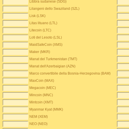
Libbra sudanese (SDG)
Lilangeni dello Swaziland (SZL)
Lisk (LSK)
Litas lituano (LTL)
Litecoin (LTC)
Loti del Lesoto (LSL)
MaidSafeCoin (XMS)
Maker (MKR)
Manat del Turkmenistan (TMT)
Manat dell'Azerbaigian (AZN)
Marco convertibile della Bosnia-Herzegovina (BAM)
MaxCoin (MAX)
Megacoin (MEC)
Mincoin (MNC)
Mintcoin (XMT)
Myanmar Kyat (MMK)
NEM (XEM)
NEO (NEO)