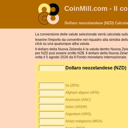
CoinMill.com - Il co
Dollaro neozelandese (NZD) Calcola
La conversione delle valute selezionate verrà calcolata sull
Inserire l'importo da convertire nel riquadro alla sinistra de
click su una qualunque altra valuta.
Il dollaro della Nuova Zelanda è la valuta dentro Nuova Zel
per NZD può essere scritto NZ$. Il dollaro della Nuova Zeland
volta il 5 agosto 2026 da Il Fondo monetario internazionale. I
Dollaro neozelandese (NZD)
0x (ZRX)
Afghani afgano (AFN)
Anoncoin (ANC)
Ardor (ARDR)
Argentum (ARG)
Ariary malgascio (MGA)