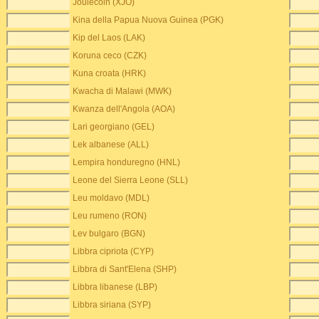
Joulecoin (XJO)
Kina della Papua Nuova Guinea (PGK)
Kip del Laos (LAK)
Koruna ceco (CZK)
Kuna croata (HRK)
Kwacha di Malawi (MWK)
Kwanza dell'Angola (AOA)
Lari georgiano (GEL)
Lek albanese (ALL)
Lempira honduregno (HNL)
Leone del Sierra Leone (SLL)
Leu moldavo (MDL)
Leu rumeno (RON)
Lev bulgaro (BGN)
Libbra cipriota (CYP)
Libbra di Sant'Elena (SHP)
Libbra libanese (LBP)
Libbra siriana (SYP)