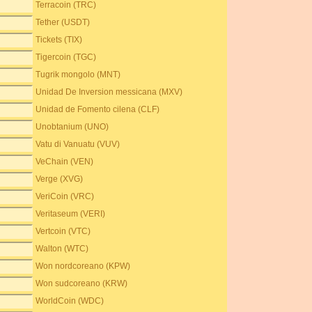
Terracoin (TRC)
Tether (USDT)
Tickets (TIX)
Tigercoin (TGC)
Tugrik mongolo (MNT)
Unidad De Inversion messicana (MXV)
Unidad de Fomento cilena (CLF)
Unobtanium (UNO)
Vatu di Vanuatu (VUV)
VeChain (VEN)
Verge (XVG)
VeriCoin (VRC)
Veritaseum (VERI)
Vertcoin (VTC)
Walton (WTC)
Won nordcoreano (KPW)
Won sudcoreano (KRW)
WorldCoin (WDC)