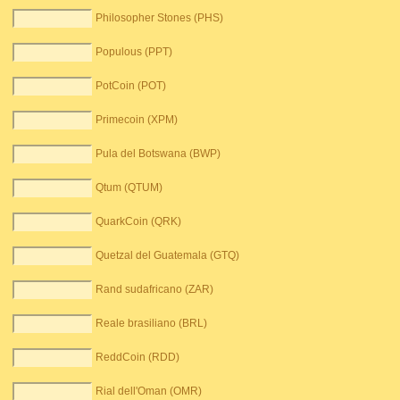
Philosopher Stones (PHS)
Populous (PPT)
PotCoin (POT)
Primecoin (XPM)
Pula del Botswana (BWP)
Qtum (QTUM)
QuarkCoin (QRK)
Quetzal del Guatemala (GTQ)
Rand sudafricano (ZAR)
Reale brasiliano (BRL)
ReddCoin (RDD)
Rial dell'Oman (OMR)