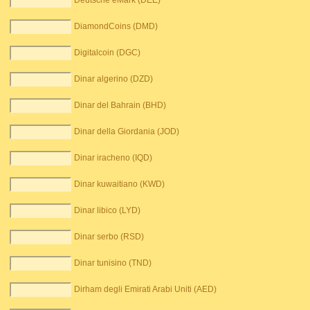
Deutsche eMark (DEE)
DiamondCoins (DMD)
Digitalcoin (DGC)
Dinar algerino (DZD)
Dinar del Bahrain (BHD)
Dinar della Giordania (JOD)
Dinar iracheno (IQD)
Dinar kuwaitiano (KWD)
Dinar libico (LYD)
Dinar serbo (RSD)
Dinar tunisino (TND)
Dirham degli Emirati Arabi Uniti (AED)