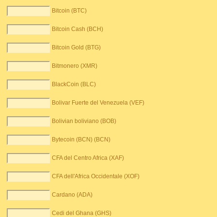
Bitcoin (BTC)
Bitcoin Cash (BCH)
Bitcoin Gold (BTG)
Bitmonero (XMR)
BlackCoin (BLC)
Bolivar Fuerte del Venezuela (VEF)
Bolivian boliviano (BOB)
Bytecoin (BCN) (BCN)
CFA del Centro Africa (XAF)
CFA dell'Africa Occidentale (XOF)
Cardano (ADA)
Cedi del Ghana (GHS)