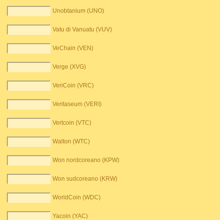
Unobtanium (UNO)
Vatu di Vanuatu (VUV)
VeChain (VEN)
Verge (XVG)
VeriCoin (VRC)
Veritaseum (VERI)
Vertcoin (VTC)
Walton (WTC)
Won nordcoreano (KPW)
Won sudcoreano (KRW)
WorldCoin (WDC)
Yacoin (YAC)