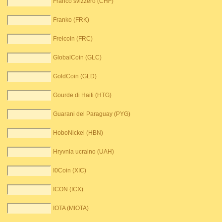
Franco svizzero (CHF)
Franko (FRK)
Freicoin (FRC)
GlobalCoin (GLC)
GoldCoin (GLD)
Gourde di Haiti (HTG)
Guarani del Paraguay (PYG)
HoboNickel (HBN)
Hryvnia ucraino (UAH)
I0Coin (XIC)
ICON (ICX)
IOTA (MIOTA)