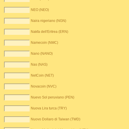
NEO (NEO)
Naira nigeriano (NGN)
Nakfa dell'Eritrea (ERN)
Namecoin (NMC)
Nano (NANO)
Nas (NAS)
NetCoin (NET)
Novacoin (NVC)
Nuevo Sol peruviano (PEN)
Nuova Lira turca (TRY)
Nuovo Dollaro di Taiwan (TWD)