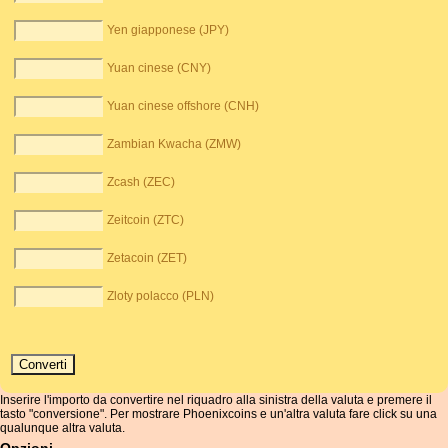
Yen giapponese (JPY)
Yuan cinese (CNY)
Yuan cinese offshore (CNH)
Zambian Kwacha (ZMW)
Zcash (ZEC)
Zeitcoin (ZTC)
Zetacoin (ZET)
Zloty polacco (PLN)
Inserire l'importo da convertire nel riquadro alla sinistra della valuta e premere il
tasto "conversione". Per mostrare Phoenixcoins e un'altra valuta fare click su una
qualunque altra valuta.