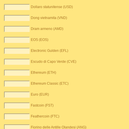
Dollaro statunitense (USD)
Dong vietnamita (VND)
Dram armeno (AMD)
EOS (EOS)
Electronic Gulden (EFL)
Escudo di Capo Verde (CVE)
Ethereum (ETH)
Ethereum Classic (ETC)
Euro (EUR)
Fastcoin (FST)
Feathercoin (FTC)
Fiorino delle Antille Olandesi (ANG)