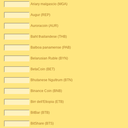
Ariary malgascio (MGA)
Augur (REP)
Auroracoin (AUR)
Baht thailandese (THB)
Balboa panamense (PAB)
Belarusian Ruble (BYN)
BetaCoin (BET)
Bhutanese Ngultrum (BTN)
Binance Coin (BNB)
Birr dell'Etiopia (ETB)
BitBar (BTB)
BitShare (BTS)