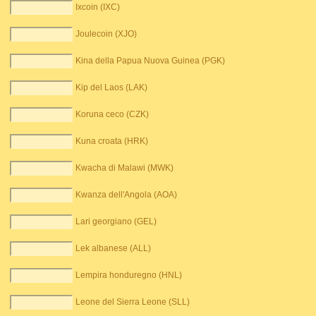
Ixcoin (IXC)
Joulecoin (XJO)
Kina della Papua Nuova Guinea (PGK)
Kip del Laos (LAK)
Koruna ceco (CZK)
Kuna croata (HRK)
Kwacha di Malawi (MWK)
Kwanza dell'Angola (AOA)
Lari georgiano (GEL)
Lek albanese (ALL)
Lempira honduregno (HNL)
Leone del Sierra Leone (SLL)