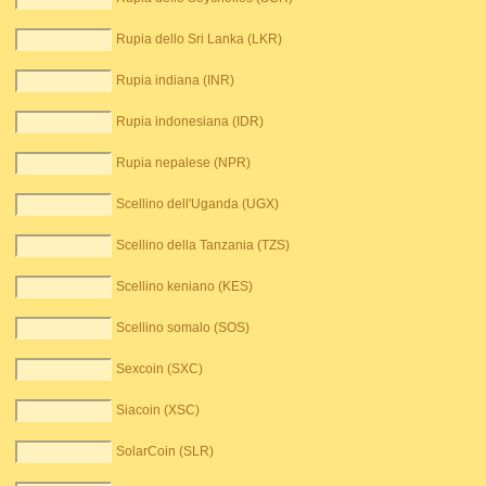
Rupia dello Sri Lanka (LKR)
Rupia indiana (INR)
Rupia indonesiana (IDR)
Rupia nepalese (NPR)
Scellino dell'Uganda (UGX)
Scellino della Tanzania (TZS)
Scellino keniano (KES)
Scellino somalo (SOS)
Sexcoin (SXC)
Siacoin (XSC)
SolarCoin (SLR)