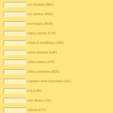
Leu moldavo (MDL)
Leu rumeno (RON)
Lev bulgaro (BGN)
Libbra cipriota (CYP)
Libbra di Sant'Elena (SHP)
Libbra libanese (LBP)
Libbra siriana (SYP)
Libbra sudanese (SDG)
Lilangeni dello Swaziland (SZL)
Lisk (LSK)
Litas lituano (LTL)
Litecoin (LTC)