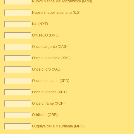
Nuovo Metical del Mozambico (MZN)
Nuovo sheqel israeliano (ILS)
Nxt (NXT)
OmiseGO (OMG)
Once d'argento (XAG)
Once di alluminio (XAL)
Once di oro (XAU)
Once di palladio (XPD)
Once di platino (XPT)
Once di rame (XCP)
Orbitcoin (ORB)
Ouguiya della Mauritania (MRO)