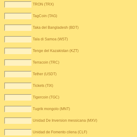
TRON (TRX)
TagCoin (TAG)
Taka del Bangladesh (BDT)
Tala di Samoa (WST)
Tenge del Kazakistan (KZT)
Terracoin (TRC)
Tether (USDT)
Tickets (TIX)
Tigercoin (TGC)
Tugrik mongolo (MNT)
Unidad De Inversion messicana (MXV)
Unidad de Fomento cilena (CLF)