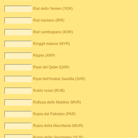
Rial dello Yemen (YER)
Rial iraniano (IRR)
Riel cambogiano (KHR)
Ringgit malese (MYR)
Ripple (XRP)
Riyal del Qatar (QAR)
Riyal dell'Arabia Saudita (SAR)
Rublo russo (RUB)
Rufiyaa delle Maldive (MVR)
Rupia del Pakistan (PKR)
Rupia della Mauritania (MUR)
Rupia delle Seychelles (SCR)