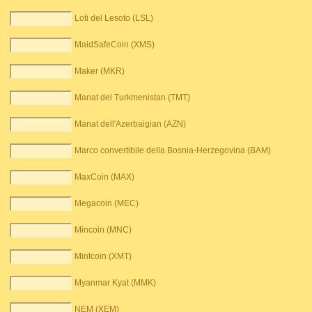
Loti del Lesoto (LSL)
MaidSafeCoin (XMS)
Maker (MKR)
Manat del Turkmenistan (TMT)
Manat dell'Azerbaigian (AZN)
Marco convertibile della Bosnia-Herzegovina (BAM)
MaxCoin (MAX)
Megacoin (MEC)
Mincoin (MNC)
Mintcoin (XMT)
Myanmar Kyat (MMK)
NEM (XEM)