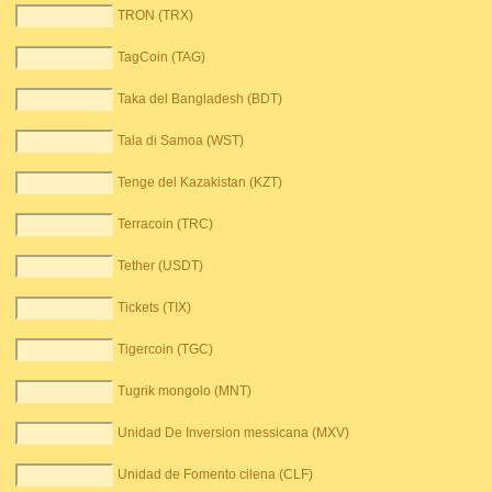
TRON (TRX)
TagCoin (TAG)
Taka del Bangladesh (BDT)
Tala di Samoa (WST)
Tenge del Kazakistan (KZT)
Terracoin (TRC)
Tether (USDT)
Tickets (TIX)
Tigercoin (TGC)
Tugrik mongolo (MNT)
Unidad De Inversion messicana (MXV)
Unidad de Fomento cilena (CLF)