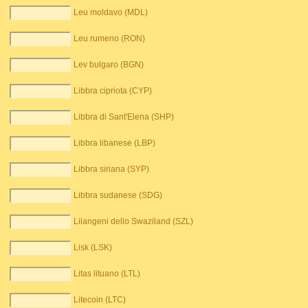
Leu moldavo (MDL)
Leu rumeno (RON)
Lev bulgaro (BGN)
Libbra cipriota (CYP)
Libbra di Sant'Elena (SHP)
Libbra libanese (LBP)
Libbra siriana (SYP)
Libbra sudanese (SDG)
Lilangeni dello Swaziland (SZL)
Lisk (LSK)
Litas lituano (LTL)
Litecoin (LTC)