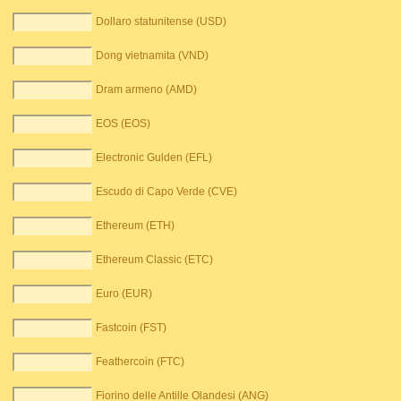
Dollaro statunitense (USD)
Dong vietnamita (VND)
Dram armeno (AMD)
EOS (EOS)
Electronic Gulden (EFL)
Escudo di Capo Verde (CVE)
Ethereum (ETH)
Ethereum Classic (ETC)
Euro (EUR)
Fastcoin (FST)
Feathercoin (FTC)
Fiorino delle Antille Olandesi (ANG)