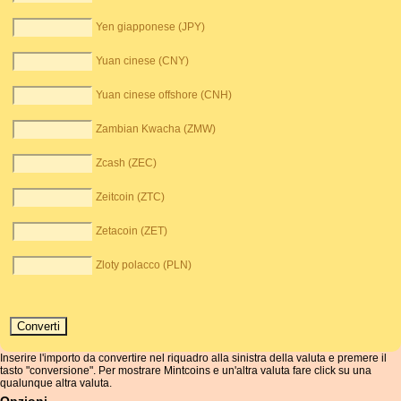
Yen giapponese (JPY)
Yuan cinese (CNY)
Yuan cinese offshore (CNH)
Zambian Kwacha (ZMW)
Zcash (ZEC)
Zeitcoin (ZTC)
Zetacoin (ZET)
Zloty polacco (PLN)
Inserire l'importo da convertire nel riquadro alla sinistra della valuta e premere il
tasto "conversione". Per mostrare Mintcoins e un'altra valuta fare click su una
qualunque altra valuta.