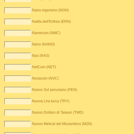
Naira nigeriano (NGN)
Nakfa dell'Eritrea (ERN)
Namecoin (NMC)
Nano (NANO)
Nas (NAS)
NetCoin (NET)
Novacoin (NVC)
Nuevo Sol peruviano (PEN)
Nuova Lira turca (TRY)
Nuovo Dollaro di Taiwan (TWD)
Nuovo Metical del Mozambico (MZN)