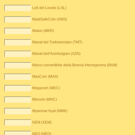
Loti del Lesoto (LSL)
MaidSafeCoin (XMS)
Maker (MKR)
Manat del Turkmenistan (TMT)
Manat dell'Azerbaigian (AZN)
Marco convertibile della Bosnia-Herzegovina (BAM)
MaxCoin (MAX)
Megacoin (MEC)
Mincoin (MNC)
Myanmar Kyat (MMK)
NEM (XEM)
NEO (NEO)