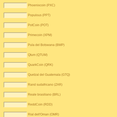
Phoenixcoin (PXC)
Populous (PPT)
PotCoin (POT)
Primecoin (XPM)
Pula del Botswana (BWP)
Qtum (QTUM)
QuarkCoin (QRK)
Quetzal del Guatemala (GTQ)
Rand sudafricano (ZAR)
Reale brasiliano (BRL)
ReddCoin (RDD)
Rial dell'Oman (OMR)