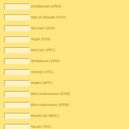
Unobtanium (UNO)
Vatu di Vanuatu (VUV)
VeChain (VEN)
Verge (XVG)
VeriCoin (VRC)
Veritaseum (VERI)
Vertcoin (VTC)
Walton (WTC)
Won nordcoreano (KPW)
Won sudcoreano (KRW)
WorldCoin (WDC)
Yacoin (YAC)