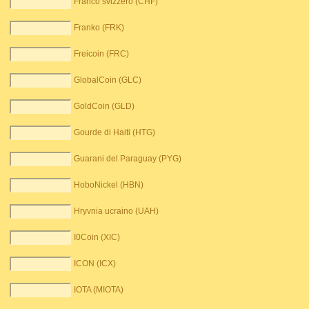
Franco svizzero (CHF)
Franko (FRK)
Freicoin (FRC)
GlobalCoin (GLC)
GoldCoin (GLD)
Gourde di Haiti (HTG)
Guarani del Paraguay (PYG)
HoboNickel (HBN)
Hryvnia ucraino (UAH)
I0Coin (XIC)
ICON (ICX)
IOTA (MIOTA)