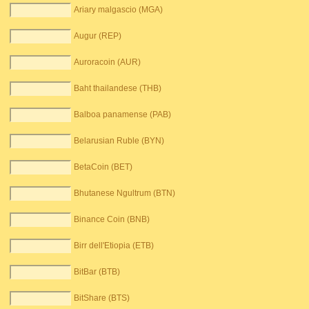
Ariary malgascio (MGA)
Augur (REP)
Auroracoin (AUR)
Baht thailandese (THB)
Balboa panamense (PAB)
Belarusian Ruble (BYN)
BetaCoin (BET)
Bhutanese Ngultrum (BTN)
Binance Coin (BNB)
Birr dell'Etiopia (ETB)
BitBar (BTB)
BitShare (BTS)