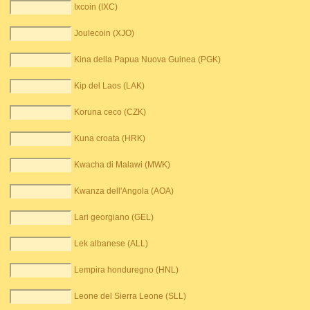
Ixcoin (IXC)
Joulecoin (XJO)
Kina della Papua Nuova Guinea (PGK)
Kip del Laos (LAK)
Koruna ceco (CZK)
Kuna croata (HRK)
Kwacha di Malawi (MWK)
Kwanza dell'Angola (AOA)
Lari georgiano (GEL)
Lek albanese (ALL)
Lempira honduregno (HNL)
Leone del Sierra Leone (SLL)