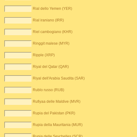
Rial dello Yemen (YER)
Rial iraniano (IRR)
Riel cambogiano (KHR)
Ringgit malese (MYR)
Ripple (XRP)
Riyal del Qatar (QAR)
Riyal dell'Arabia Saudita (SAR)
Rublo russo (RUB)
Rufiyaa delle Maldive (MVR)
Rupia del Pakistan (PKR)
Rupia della Mauritania (MUR)
Rupia delle Seychelles (SCR)