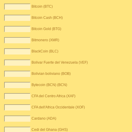
Bitcoin (BTC)
Bitcoin Cash (BCH)
Bitcoin Gold (BTG)
Bitmonero (XMR)
BlackCoin (BLC)
Bolivar Fuerte del Venezuela (VEF)
Bolivian boliviano (BOB)
Bytecoin (BCN) (BCN)
CFA del Centro Africa (XAF)
CFA dell'Africa Occidentale (XOF)
Cardano (ADA)
Cedi del Ghana (GHS)