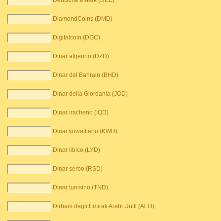
Deutsche eMark (DEE)
DiamondCoins (DMD)
Digitalcoin (DGC)
Dinar algerino (DZD)
Dinar del Bahrain (BHD)
Dinar della Giordania (JOD)
Dinar iracheno (IQD)
Dinar kuwaitiano (KWD)
Dinar libico (LYD)
Dinar serbo (RSD)
Dinar tunisino (TND)
Dirham degli Emirati Arabi Uniti (AED)