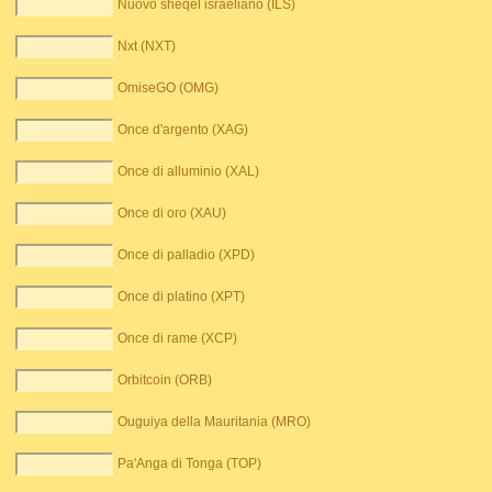
Nuovo sheqel israeliano (ILS)
Nxt (NXT)
OmiseGO (OMG)
Once d'argento (XAG)
Once di alluminio (XAL)
Once di oro (XAU)
Once di palladio (XPD)
Once di platino (XPT)
Once di rame (XCP)
Orbitcoin (ORB)
Ouguiya della Mauritania (MRO)
Pa'Anga di Tonga (TOP)